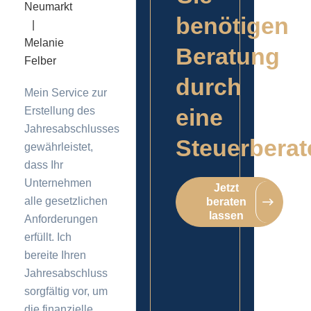
benötigen
Beratung
durch
Mein Service zur
eine
Erstellung des
Jahresabschlusses
Steuerberat
gewährleistet,
dass Ihr
Unternehmen
Jetzt
alle gesetzlichen
beraten
lassen
Anforderungen
erfüllt. Ich
bereite Ihren
Jahresabschluss
sorgfältig vor, um
die finanzielle