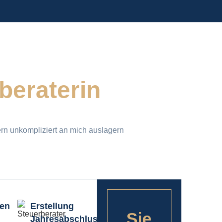
beraterin
ern
unkompliziert
an mich auslagern
gen
Erstellung
Sie
Jahresabschluss